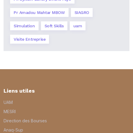
Pr Amadou Mahtar MBOW
SIAGRO
Simulation
Soft Skills
uam
Visite Entreprise
Liens utiles
UAM
MESRI
Direction des Bourses
Anaq-Sup