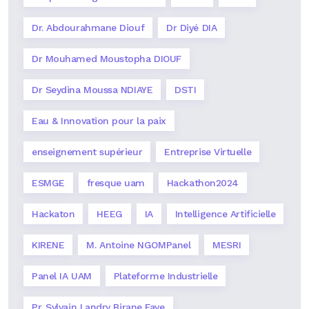
Dr. Abdourahmane Diouf
Dr Diyé DIA
Dr Mouhamed Moustopha DIOUF
Dr Seydina Moussa NDIAYE
DSTI
Eau & Innovation pour la paix
enseignement supérieur
Entreprise Virtuelle
ESMGE
fresque uam
Hackathon2024
Hackaton
HEEG
IA
Intelligence Artificielle
KIRENE
M. Antoine NGOMPanel
MESRI
Panel IA UAM
Plateforme Industrielle
Pr. Sylvain Landry Birane Faye