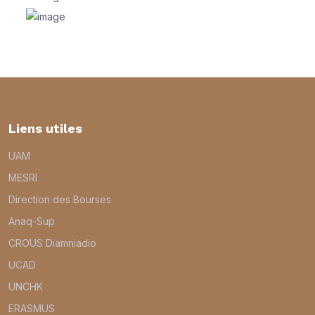
Liens utiles
UAM
MESRI
Direction des Bourses
Anaq-Sup
CROUS Diamniadio
UCAD
UNCHK
ERASMUS