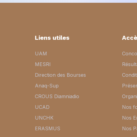
Liens utiles
Accè
UAM
Conco
MESRI
Résul
Direction des Bourses
Condit
Anaq-Sup
Présen
CROUS Diamniadio
Organi
UCAD
Nos f
UNCHK
Nos E
ERASMUS
Nos P