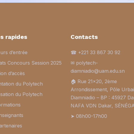
s rapides
Contacts
urs d’entrée
☎ +221 33 867 30 92
tats Concours Session 2025
✉ polytech-
diamniadio@uam.edu.sn
ion d’accès
🏠︎ Rue 21×20, 2ème
tation du Polytech
Arrondissement, Pôle Urba
sation du Polytech
Diamniadio – BP : 45927 Da
ormations
NAFA VDN Dakar, SÉNÉG
nseignants
➤ 08h00-17h00
artenaires