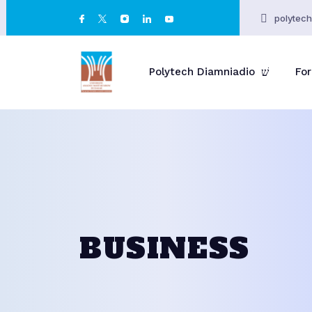
polytec
Polytech Diamniadio
Fo
BUSINESS