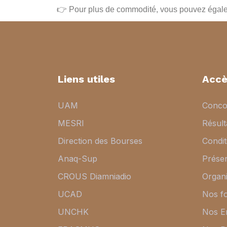
👉 Pour plus de commodité, vous pouvez égale
Liens utiles
Accè
UAM
Conco
MESRI
Résul
Direction des Bourses
Condit
Anaq-Sup
Présen
CROUS Diamniadio
Organi
UCAD
Nos f
UNCHK
Nos E