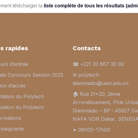
ment télécharger la
liste complète de tous les résultats (admis
s rapides
Contacts
urs d’entrée
☎ +221 33 867 30 92
tats Concours Session 2025
✉ polytech-
diamniadio@uam.edu.sn
ion d’accès
🏠︎ Rue 21×20, 2ème
tation du Polytech
Arrondissement, Pôle Urba
sation du Polytech
Diamniadio – BP : 45927 Da
ormations
NAFA VDN Dakar, SÉNÉG
nseignants
➤ 08h00-17h00