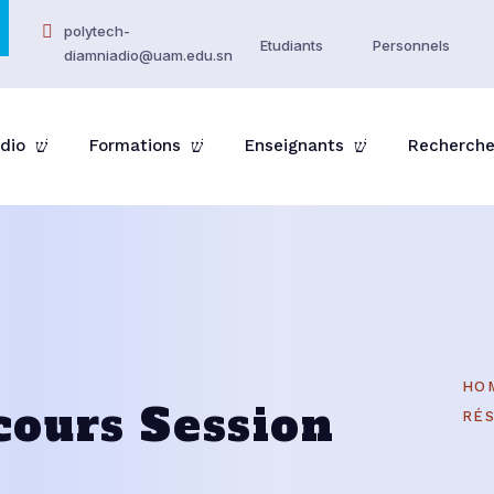
polytech-
Etudiants
Personnels
diamniadio@uam.edu.sn
dio
Formations
Enseignants
Recherch
HO
cours Session
RÉS