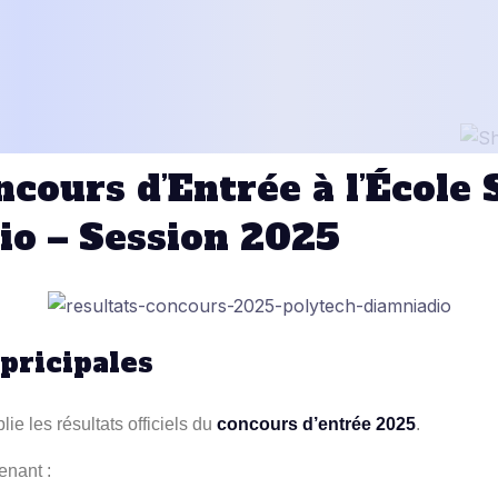
ncours d’Entrée à l’École
io – Session 2025
 pricipales
e les résultats officiels du
concours d’entrée 2025
.
enant :